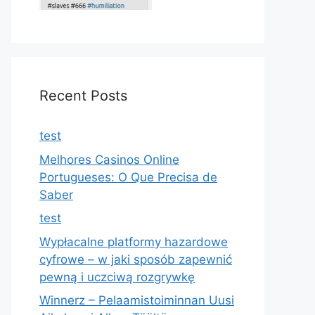
Recent Posts
test
Melhores Casinos Online
Portugueses: O Que Precisa de
Saber
test
Wypłacalne platformy hazardowe
cyfrowe – w jaki sposób zapewnić
pewną i uczciwą rozgrywkę
Winnerz – Pelaamistoiminnan Uusi