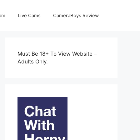
Cam
Live Cams
CameraBoys Review
Must Be 18+ To View Website –
Adults Only.