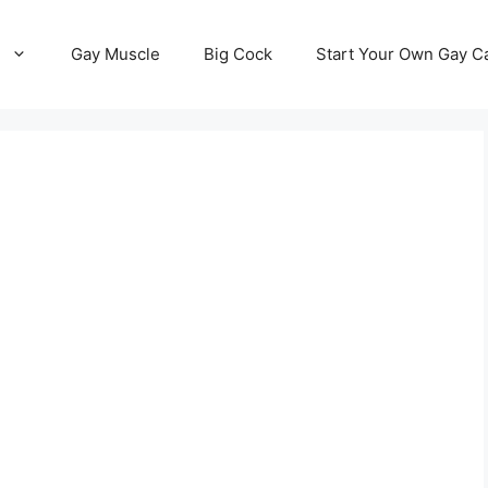
Gay Muscle
Big Cock
Start Your Own Gay 