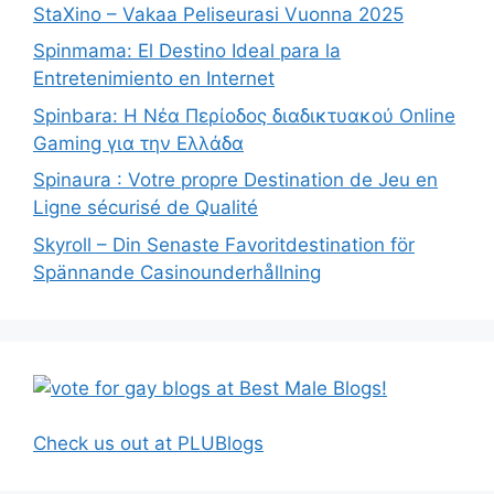
StaXino – Vakaa Peliseurasi Vuonna 2025
Spinmama: El Destino Ideal para la
Entretenimiento en Internet
Spinbara: Η Νέα Περίοδος διαδικτυακού Online
Gaming για την Ελλάδα
Spinaura : Votre propre Destination de Jeu en
Ligne sécurisé de Qualité
Skyroll – Din Senaste Favoritdestination för
Spännande Casinounderhållning
Check us out at PLUBlogs