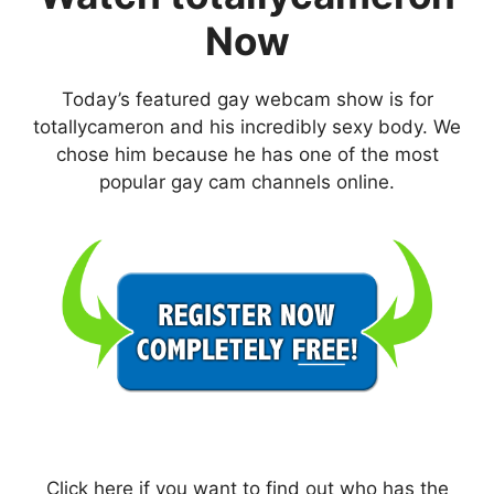
Now
Today’s featured gay webcam show is for
totallycameron and his incredibly sexy body. We
chose him because he has one of the most
popular gay cam channels online.
Click here if you want to find out who has the