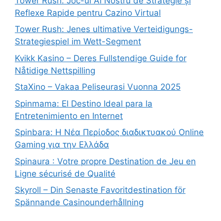
Tower Rush: Joc-ul Al Nostru de Strategie și
Reflexe Rapide pentru Cazino Virtual
Tower Rush: Jenes ultimative Verteidigungs-
Strategiespiel im Wett-Segment
Kvikk Kasino – Deres Fullstendige Guide for
Nåtidige Nettspilling
StaXino – Vakaa Peliseurasi Vuonna 2025
Spinmama: El Destino Ideal para la
Entretenimiento en Internet
Spinbara: Η Νέα Περίοδος διαδικτυακού Online
Gaming για την Ελλάδα
Spinaura : Votre propre Destination de Jeu en
Ligne sécurisé de Qualité
Skyroll – Din Senaste Favoritdestination för
Spännande Casinounderhållning